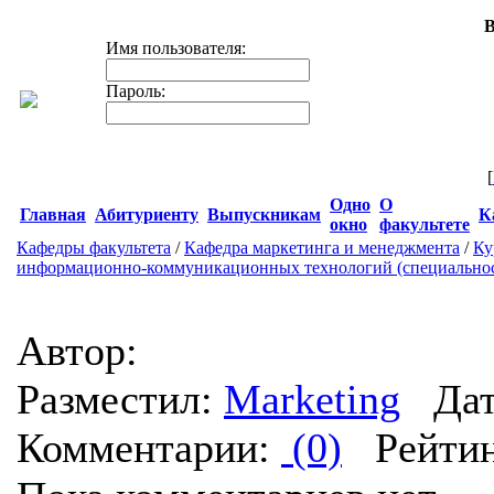
В
Имя пользователя:
Пароль:
[
Одно
О
Главная
Абитуриенту
Выпускникам
К
окно
факультете
Кафедры факультета
/
Кафедра маркетинга и менеджмента
/
Ку
информационно-коммуникационных технологий (специальност
Автор:
Разместил:
Marketing
Дата
Комментарии:
(0)
Рейтин