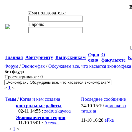
В
Имя пользователя:
Пароль:
[
Одно
О
Главная
Абитуриенту
Выпускникам
К
окно
факультете
Форум
/
Экономфак
/
Обсуждаем все, что касается экономфака
Без флуда
Просматривают : 0
>
1
<
Темы
/
Когда и кем создана
Последнее сообщение
контрольные работы
24-10 15:19
деменкова
02-11 14:55 :
zadrutskayaoa
татьяна
Экономическая теория
11-10 16:28
eFka
11-10 15:01 :
Асечка
>
1
<