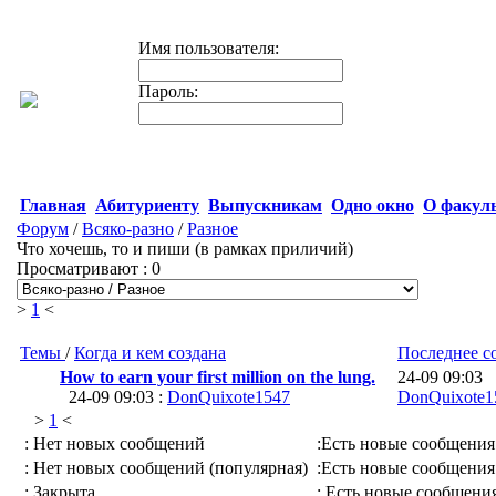
Имя пользователя:
Пароль:
Главная
Абитуриенту
Выпускникам
Одно окно
О факуль
Форум
/
Всяко-разно
/
Разное
Что хочешь, то и пиши (в рамках приличий)
Просматривают : 0
>
1
<
Темы
/
Когда и кем создана
Последнее 
How to earn your first million on the lung.
24-09 09:03
24-09 09:03 :
DonQuixote1547
DonQuixote1
>
1
<
: Нет новых сообщений
:Есть новые сообщения
: Нет новых сообщений (популярная)
:Есть новые сообщения
: Закрыта
: Есть новые сообщения